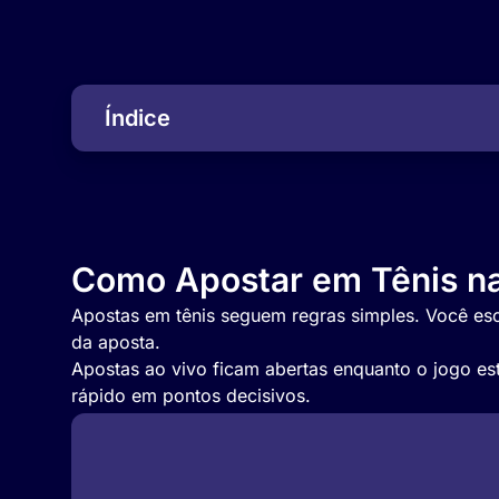
Índice
Como Apostar em Tênis na
Apostas em tênis seguem regras simples. Você esco
da aposta.
Apostas ao vivo ficam abertas enquanto o jogo e
rápido em pontos decisivos.