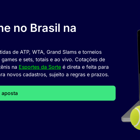
ne no Brasil na
tidas de ATP, WTA, Grand Slams e torneios
ames e sets, totais e ao vivo. Cotações de
tênis na
Esportes da Sorte
é direta e feita para
ra novos cadastros, sujeito a regras e prazos.
 aposta