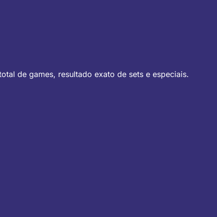
otal de games, resultado exato de sets e especiais.