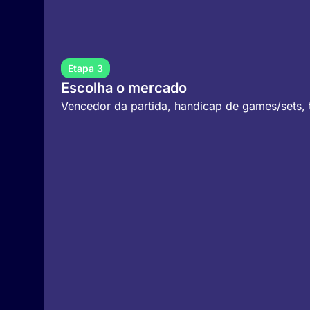
Etapa 3
Escolha o mercado
Vencedor da partida, handicap de games/sets, t