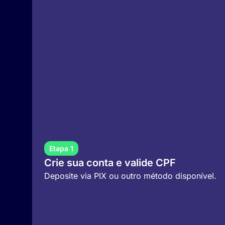
Etapa 1
Crie sua conta e valide CPF
Deposite via PIX ou outro método disponível.