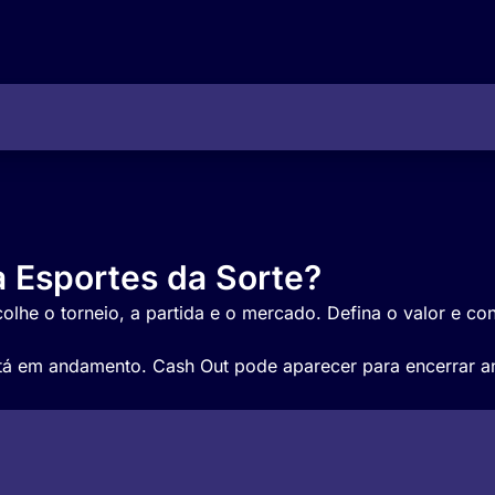
 Esportes da Sorte?
lhe o torneio, a partida e o mercado. Defina o valor e con
stá em andamento. Cash Out pode aparecer para encerrar 