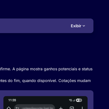
Exibir
firme. A página mostra ganhos potenciais e status
antes do fim, quando disponível. Cotações mudam