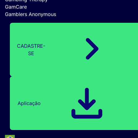
GamCare
Gamblers Anonymous
CADASTRE-
SE
Aplicação