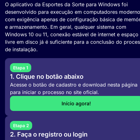
O aplicativo da Esportes da Sorte para Windows foi
desenvolvido para execução em computadores moderno
com exigência apenas de configuração básica de memór
e armazenamento. Em geral, qualquer sistema com
Windows 10 ou 11, conexão estável de internet e espaço
livre em disco já é suficiente para a conclusão do proce
de instalação.
Etapa 1
1. Clique no botão abaixo
Acesse o botão de cadastro e download nesta página
para iniciar o processo no site oficial.
Início agora!
Etapa 2
2. Faça o registro ou login