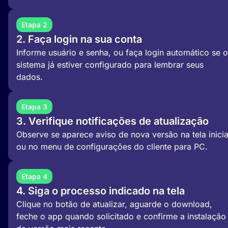
Etapa 2
2. Faça login na sua conta
Informe usuário e senha, ou faça login automático se o
sistema já estiver configurado para lembrar seus
dados.
Etapa 3
3. Verifique notificações de atualização
Observe se aparece aviso de nova versão na tela inicia
ou no menu de configurações do cliente para PC.
Etapa 4
4. Siga o processo indicado na tela
Clique no botão de atualizar, aguarde o download,
feche o app quando solicitado e confirme a instalação