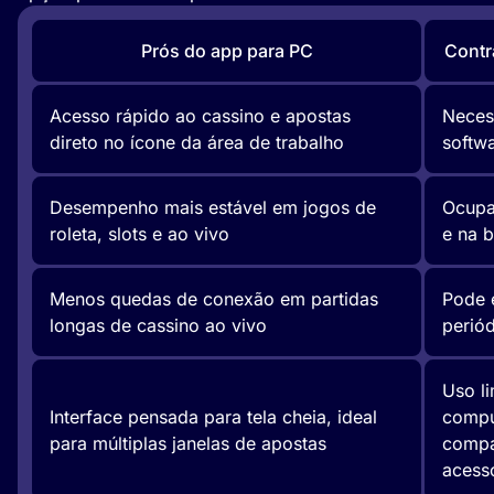
Prós do app para PC
Contr
Acesso rápido ao cassino e apostas
Necess
direto no ícone da área de trabalho
softw
Desempenho mais estável em jogos de
Ocupa
roleta, slots e ao vivo
e na b
Menos quedas de conexão em partidas
Pode e
longas de cassino ao vivo
perió
Uso li
Interface pensada para tela cheia, ideal
compu
para múltiplas janelas de apostas
compa
acess