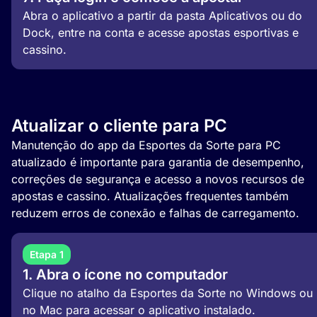
Abra o aplicativo a partir da pasta Aplicativos ou do
Dock, entre na conta e acesse apostas esportivas e
cassino.
Atualizar o cliente para PC
Manutenção do app da Esportes da Sorte para PC
atualizado é importante para garantia de desempenho,
correções de segurança e acesso a novos recursos de
apostas e cassino. Atualizações frequentes também
reduzem erros de conexão e falhas de carregamento.
Etapa 1
1. Abra o ícone no computador
Clique no atalho da Esportes da Sorte no Windows ou
no Mac para acessar o aplicativo instalado.