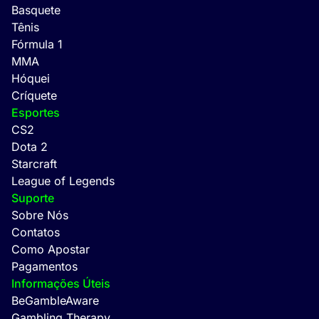
Basquete
Tênis
Fórmula 1
MMA
Hóquei
Críquete
Esportes
CS2
Dota 2
Starcraft
League of Legends
Suporte
Sobre Nós
Contatos
Como Apostar
Pagamentos
Informações Úteis
BeGambleAware
Gambling Therapy