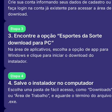
Crie sua conta informando seus dados de cadastro ou
faça login na conta já existente para acessar a área de
download.
Etapa 3
3. Encontre a opção “Esportes da Sorte
download para PC”
Na área de aplicativos, escolha a opção de app para
Windows e clique para iniciar o download do
instalador.
Etapa 4
4. Salve o instalador no computador
Escolha uma pasta de fácil acesso, como “Downloads
ou “Área de Trabalho”, e aguarde o término do arquivo
.exe.