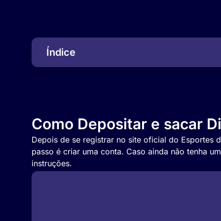
Índice
Como Depositar e sacar D
Depois de se registrar no site oficial do Esportes
passo é criar uma conta. Caso ainda não tenha um
instruções.