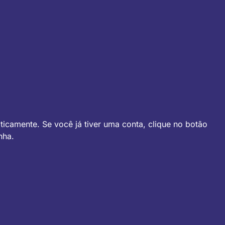
ticamente. Se você já tiver uma conta, clique no botão
nha.