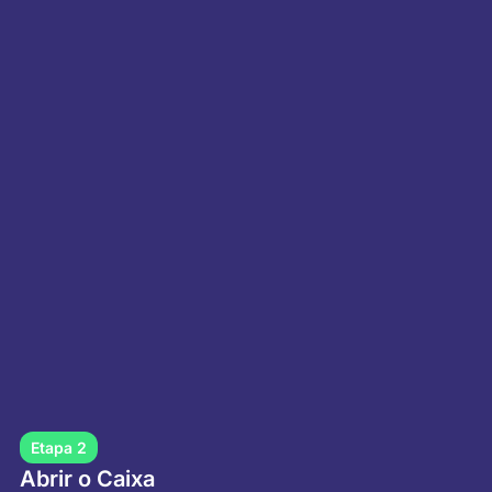
Etapa 2
Abrir o Caixa