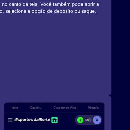
 no canto da tela. Você também pode abrir a
o, selecione a opção de depósito ou saque.