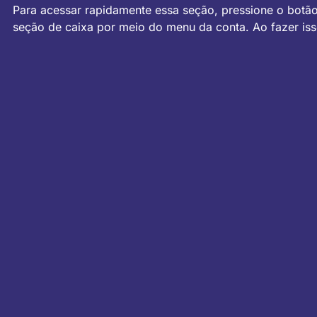
Para acessar rapidamente essa seção, pressione o botão
seção de caixa por meio do menu da conta. Ao fazer iss