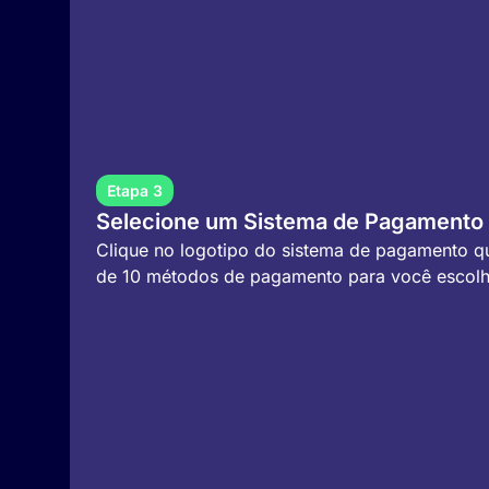
Etapa 3
Selecione um Sistema de Pagamento
Clique no logotipo do sistema de pagamento q
de 10 métodos de pagamento para você escolh