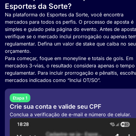
Esportes da Sorte?
Na plataforma do Esportes da Sorte, você encontra
mercados para todos os perfis. O processo de aposta é
simples e guiado pela página do evento. Antes de aposta
verifique se o mercado inclui prorrogação ou apenas te
regulamentar. Defina um valor de stake que caiba no seu
orçamento.
Para começar, foque em moneyline e totais de gols. Em
mercados 3-vias, o resultado considera apenas o tempo
regulamentar. Para incluir prorrogação e pênaltis, escolh
mercados indicados como “Inclui OT/SO”.
Etapa 1
Crie sua conta e valide seu CPF
Conclua a verificação de e-mail e número de celular.