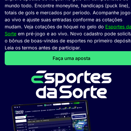
mundo todo. Encontre moneyline, handicaps (puck line),
totais de gols e mercados por período. Acompanhe jogo
ao vivo e ajuste suas entradas conforme as cotações
mudam. Veja cotações de hóquei no gelo do
Esportes d
Sorte
em pré-jogo e ao vivo. Novo cadastro pode solicit
o bônus de boas-vindas de esportes no primeiro depósit
Leia os termos antes de participar.
Faça uma aposta