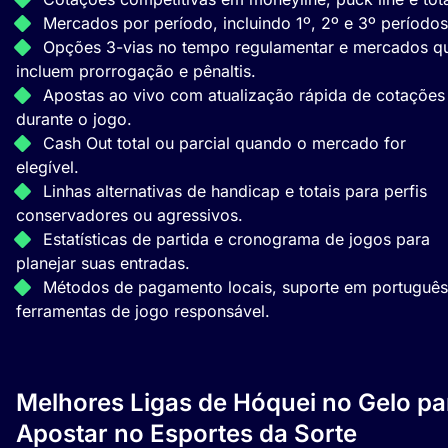
Mercados por período, incluindo 1º, 2º e 3º períodos
Opções 3-vias no tempo regulamentar e mercados q
incluem prorrogação e pênaltis.
Apostas ao vivo com atualização rápida de cotações
durante o jogo.
Cash Out total ou parcial quando o mercado for
elegível.
Linhas alternativas de handicap e totais para perfis
conservadores ou agressivos.
Estatísticas de partida e cronograma de jogos para
planejar suas entradas.
Métodos de pagamento locais, suporte em português
ferramentas de jogo responsável.
Melhores Ligas de Hóquei no Gelo pa
Apostar no Esportes da Sorte