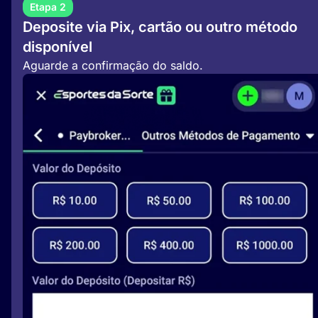
Etapa 2
Deposite via Pix, cartão ou outro método
disponível
Aguarde a confirmação do saldo.