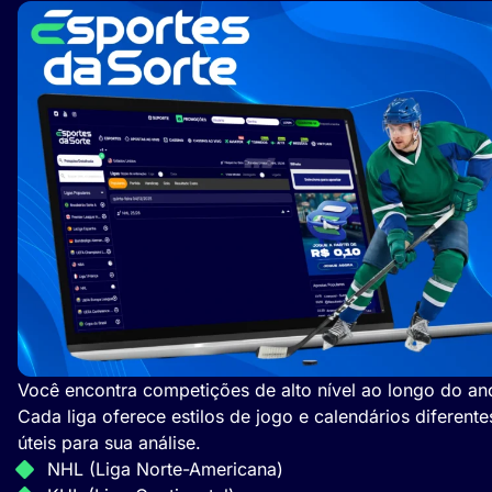
Você encontra competições de alto nível ao longo do an
Cada liga oferece estilos de jogo e calendários diferente
úteis para sua análise.
NHL (Liga Norte-Americana)