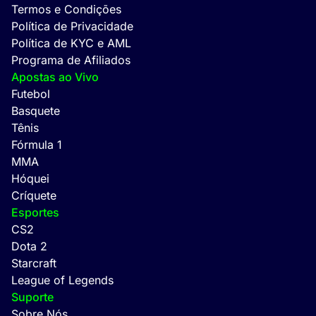
Termos e Condições
Política de Privacidade
Política de KYC e AML
Programa de Afiliados
Apostas ao Vivo
Futebol
Basquete
Tênis
Fórmula 1
MMA
Hóquei
Críquete
Esportes
CS2
Dota 2
Starcraft
League of Legends
Suporte
Sobre Nós