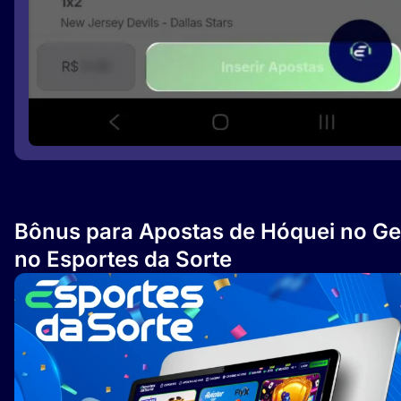
Bônus para Apostas de Hóquei no Ge
no Esportes da Sorte