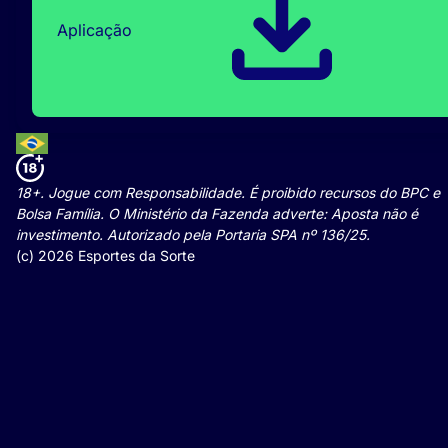
Aplicação
18+. Jogue com Responsabilidade. É proibido recursos do BPC e
Bolsa Família. O Ministério da Fazenda adverte: Aposta não é
investimento. Autorizado pela Portaria SPA nº 136/25.
(c) 2026 Esportes da Sorte