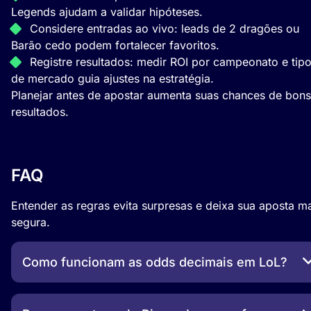
Legends ajudam a validar hipóteses.
Considere entradas ao vivo: leads de 2 dragões ou
Barão cedo podem fortalecer favoritos.
Registre resultados: medir ROI por campeonato e tip
de mercado guia ajustes na estratégia.
Planejar antes de apostar aumenta suas chances de bons
resultados.
FAQ
Entender as regras evita surpresas e deixa sua aposta m
segura.
Como funcionam as odds decimais em LoL?