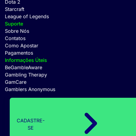
Dota 2
Starcraft
League of Legends
Suporte
Sobre Nós
Contatos
Como Apostar
Pagamentos
Informações Úteis
BeGambleAware
Gambling Therapy
GamCare
Gamblers Anonymous
CADASTRE-
SE