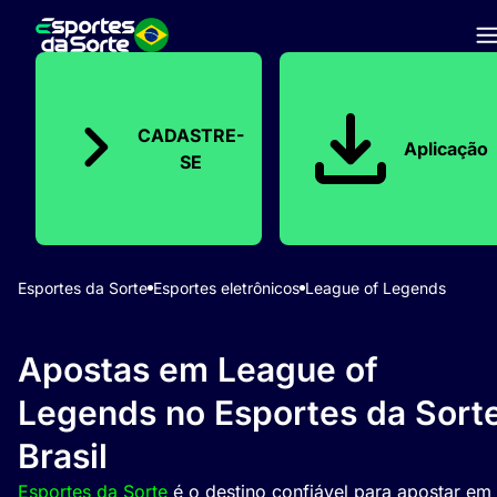
CADASTRE-
Aplicação
SE
Esportes da Sorte
Esportes eletrônicos
League of Legends
Apostas em League of
Legends no Esportes da Sort
Brasil
Esportes da Sorte
é o destino confiável para apostar em