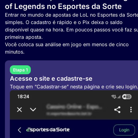
of Legends no Esportes da Sorte
Entrar no mundo de apostas de LoL no Esportes da Sort
simples. O cadastro é rápido e o Pix deixa o saldo
disponível quase na hora. Em poucos passos você faz s
primeira aposta.
Você coloca sua análise em jogo em menos de cinco
minutos.
Etapa 1
Acesse o site e cadastre-se
Toque em “Cadastrar-se” nesta página e crie seu login