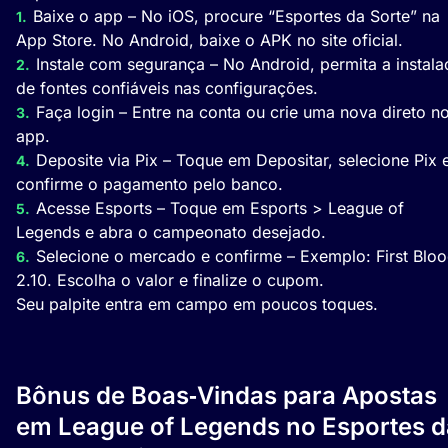
Baixe o app – No iOS, procure “Esportes da Sorte” na
App Store. No Android, baixe o APK no site oficial.
Instale com segurança – No Android, permita a instal
de fontes confiáveis nas configurações.
Faça login – Entre na conta ou crie uma nova direto n
app.
Deposite via Pix – Toque em Depositar, selecione Pix 
confirme o pagamento pelo banco.
Acesse Esports – Toque em Esports > League of
Legends e abra o campeonato desejado.
Selecione o mercado e confirme – Exemplo: First Bloo
2.10. Escolha o valor e finalize o cupom.
Seu palpite entra em campo em poucos toques.
Bônus de Boas‑Vindas para Apostas
em League of Legends no Esportes d