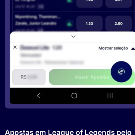
Apostas em League of Legends pelo