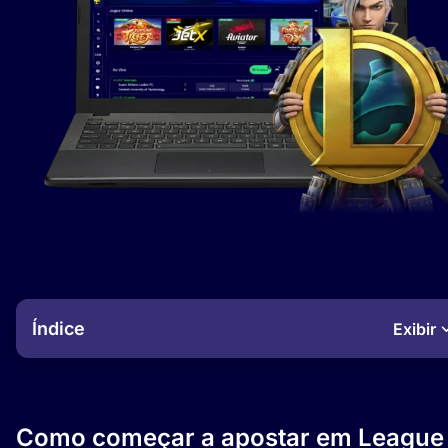
Índice
Exibir
Como começar a apostar em League