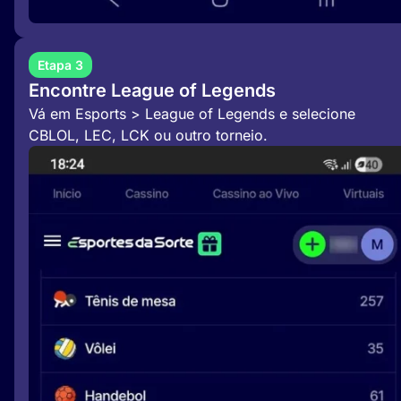
Etapa 3
Encontre League of Legends
Vá em Esports > League of Legends e selecione
CBLOL, LEC, LCK ou outro torneio.