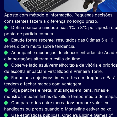
Aposte com método e informação. Pequenas decisões
consistentes fazem a diferença no longo prazo.
Defina banca e unidade fixa: 1% a 3% por aposta é 
ponto de partida comum.
Estude forma recente: resultados das últimas 5 a 10
séries dizem muito sobre tendência.
Acompanhe mudanças de elenco: entradas do Acad
e importações alteram o estilo do time.
Observe lado azul/vermelho: taxa de vitória e priori
de escolha impactam First Blood e Primeira Torre.
Foque nos objetivos: times fortes em dragões e Barã
tendem a fechar mapas com vantagem.
Siga patches e meta: mudanças em itens, runas e
monstros mudam linhas de kills e tempo médio de mapa.
Compare odds entre mercados: procure valor em
handicaps ou props quando o Moneyline estiver baixo.
Use estatísticas públicas: Oracle’s Elixir e Games of