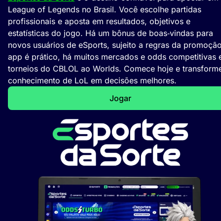
League of Legends no Brasil. Você escolhe partidas
profissionais e aposta em resultados, objetivos e
estatísticas do jogo. Há um bônus de boas‑vindas para
novos usuários de eSports, sujeito a regras da promoçã
app é prático, há muitos mercados e odds competitivas
torneios do CBLOL ao Worlds. Comece hoje e transform
conhecimento de LoL em decisões melhores.
Jogar