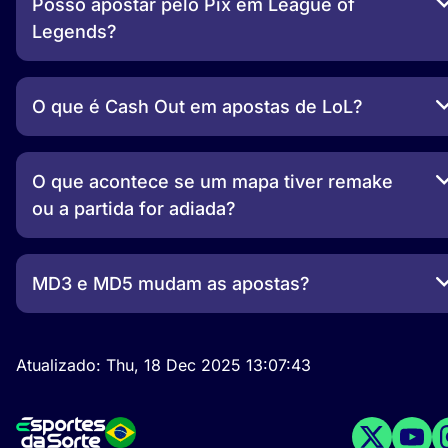
Posso apostar pelo Pix em League of
Legends?
O que é Cash Out em apostas de LoL?
O que acontece se um mapa tiver remake
ou a partida for adiada?
MD3 e MD5 mudam as apostas?
Atualizado:
Thu, 18 Dec 2025 13:07:43