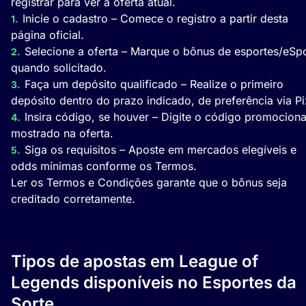
registrar para ver a oferta atual.
Inicie o cadastro – Comece o registro a partir desta
página oficial.
Selecione a oferta – Marque o bônus de esportes/eSp
quando solicitado.
Faça um depósito qualificado – Realize o primeiro
depósito dentro do prazo indicado, de preferência via Pi
Insira código, se houver – Digite o código promociona
mostrado na oferta.
Siga os requisitos – Aposte em mercados elegíveis e
odds mínimas conforme os Termos.
Ler os Termos e Condições garante que o bônus seja
creditado corretamente.
Tipos de apostas em League of
Legends disponíveis no Esportes da
Sorte