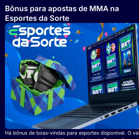
Bônus para apostas de MMA na
Esportes da Sorte
Há bônus de boas-vindas para esportes disponível. O va