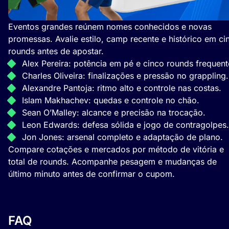
Eventos grandes reúnem nomes conhecidos e novas
promessas. Avalie estilo, camp recente e histórico em ci
rounds antes de apostar.
Alex Pereira: potência em pé e cinco rounds frequent
Charles Oliveira: finalizações e pressão no grappling.
Alexandre Pantoja: ritmo alto e controle nas costas.
Islam Makhachev: quedas e controle no chão.
Sean O’Malley: alcance e precisão na trocação.
Leon Edwards: defesa sólida e jogo de contragolpes.
Jon Jones: arsenal completo e adaptação de plano.
Compare cotações e mercados por método de vitória e
total de rounds. Acompanhe pesagem e mudanças de
último minuto antes de confirmar o cupom.
FAQ