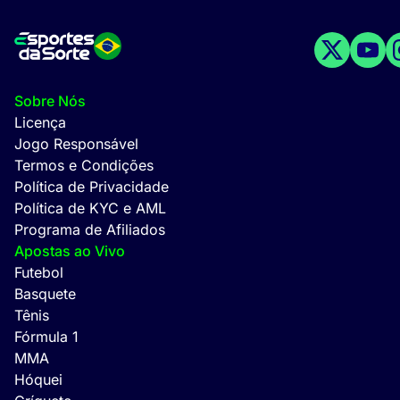
Sobre Nós
Licença
Jogo Responsável
Termos e Condições
Política de Privacidade
Política de KYC e AML
Programa de Afiliados
Apostas ao Vivo
Futebol
Basquete
Tênis
Fórmula 1
MMA
Hóquei