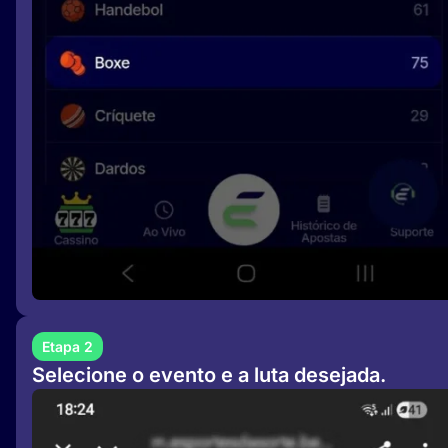
Etapa 2
Selecione o evento e a luta desejada.