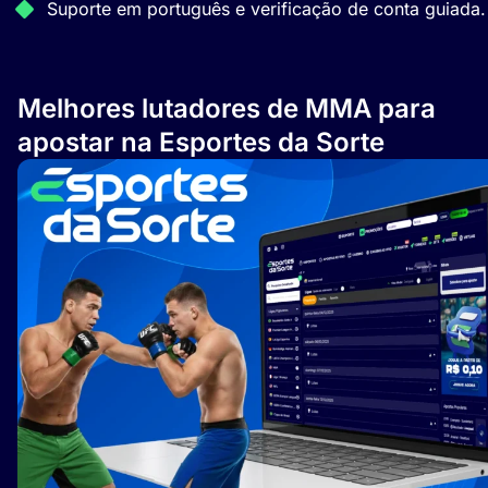
Suporte em português e verificação de conta guiada.
Melhores lutadores de MMA para
apostar na Esportes da Sorte