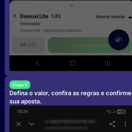
Etapa 5
Defina o valor, confira as regras e confirme
sua aposta.