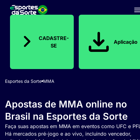
CADASTRE-
Aplicação
SE
Esportes da Sorte
MMA
Apostas de MMA online no
Brasil na Esportes da Sorte
Faça suas apostas em MMA em eventos como UFC e PF
Há mercados pré-jogo e ao vivo, incluindo vencedor,