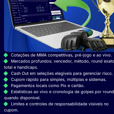
Cotações de MMA competitivas, pré-jogo e ao vivo.
Mercados profundos: vencedor, método, round exato
total e handicaps.
Cash Out em seleções elegíveis para gerenciar risco.
Cupom rápido para simples, múltiplas e sistemas.
Pagamentos locais como Pix e cartão.
Estatísticas ao vivo e cronologia de golpes por round
quando disponível.
Limites e controles de responsabilidade visíveis no
cupom.