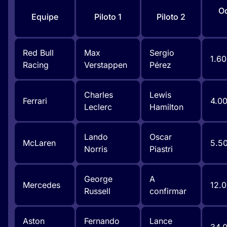
Od
Equipe
Piloto 1
Piloto 2
Red Bull
Max
Sergio
1.60
Racing
Verstappen
Pérez
Charles
Lewis
Ferrari
4.0
Leclerc
Hamilton
Lando
Oscar
McLaren
5.5
Norris
Piastri
George
A
Mercedes
12.
Russell
confirmar
Aston
Fernando
Lance