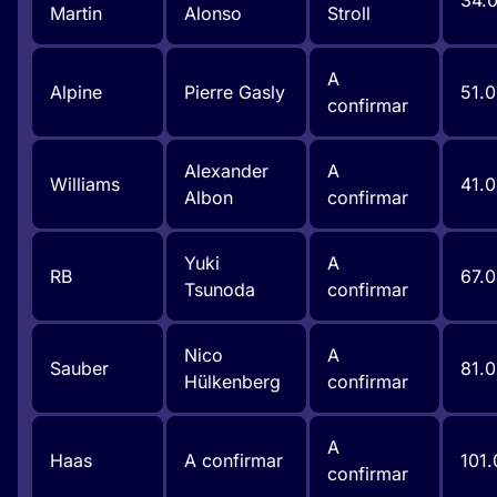
34.
Martin
Alonso
Stroll
A
Alpine
Pierre Gasly
51.
confirmar
Alexander
A
Williams
41.
Albon
confirmar
Yuki
A
RB
67.
Tsunoda
confirmar
Nico
A
Sauber
81.
Hülkenberg
confirmar
A
Haas
A confirmar
101.
confirmar