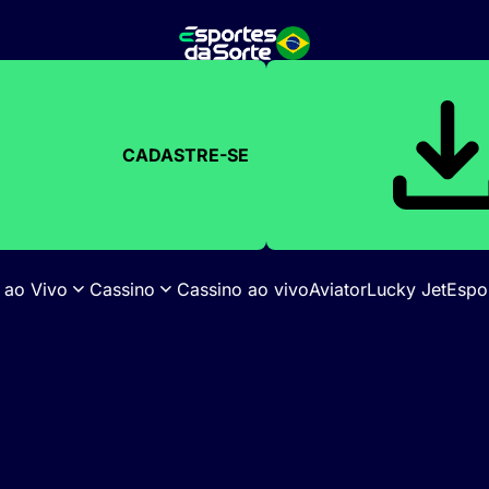
CADASTRE-SE
 ao Vivo
Cassino
Cassino ao vivo
Aviator
Lucky Jet
Espo