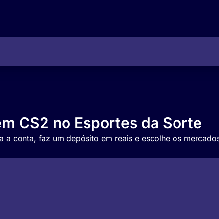
m CS2 no Esportes da Sorte
ra a conta, faz um depósito em reais e escolhe os mercado