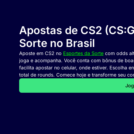
Apostas de CS2 (CS:G
Sorte no Brasil
Aposte em CS2 no
Esportes da Sorte
com odds alt
joga e acompanha. Você conta com bônus de boas-
facilita apostar no celular, onde estiver. Escolha
total de rounds. Comece hoje e transforme seu c
Jog