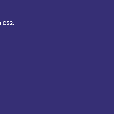
a CS2.