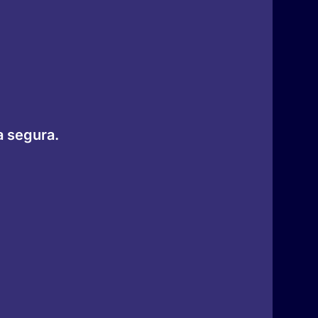
a segura.