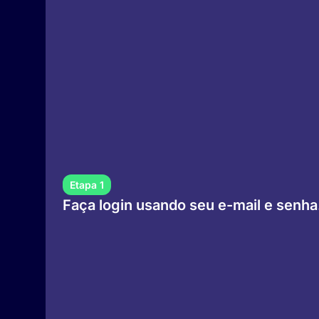
Etapa 1
Faça login usando seu e-mail e senha