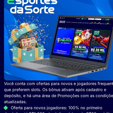
Você conta com ofertas para novos e jogadores frequen
que preferem slots. Os bônus ativam após cadastro e
depósito, e há uma área de Promoções com as condiçõ
atualizadas.
Oferta para novos jogadores: 100% no primeiro