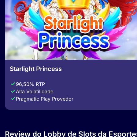
Starlight Princess
96,50%
RTP
Alta
Volatilidade
Pragmatic Play
Provedor
Review do Lobby de Slots da Esporte