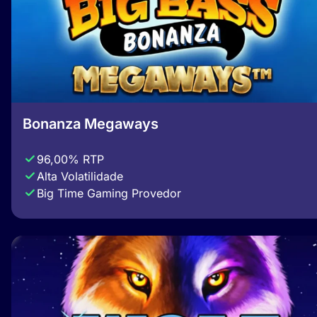
Bonanza Megaways
96,00%
RTP
Alta
Volatilidade
Big Time Gaming
Provedor