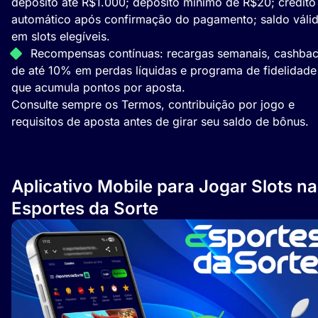
depósito até R$1.000; depósito mínimo de R$20; crédito
automático após confirmação do pagamento; saldo váli
em slots elegíveis.
Recompensas contínuas: recargas semanais, cashba
de até 10% em perdas líquidas e programa de fidelidade
que acumula pontos por aposta.
Consulte sempre os Termos, contribuição por jogo e
requisitos de aposta antes de girar seu saldo de bônus.
Aplicativo Mobile para Jogar Slots na
Esportes da Sorte