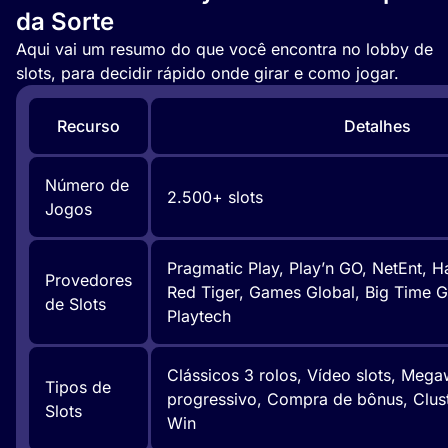
da Sorte
Aqui vai um resumo do que você encontra no lobby de
slots, para decidir rápido onde girar e como jogar.
Recurso
Detalhes
Número de
2.500+ slots
Jogos
Pragmatic Play, Play’n GO, NetEnt,
Provedores
Red Tiger, Games Global, Big Time G
de Slots
Playtech
Clássicos 3 rolos, Vídeo slots, Meg
Tipos de
progressivo, Compra de bônus, Clust
Slots
Win