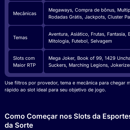
Megaways, Compra de bônus, Multip
Mecânicas
Rodadas Grátis, Jackpots, Cluster P
Aventura, Asiático, Frutas, Fantasia, 
Temas
Mitologia, Futebol, Selvagem
Slots com
Mega Joker, Book of 99, 1429 Uncha
Maior RTP
Suckers, Marching Legions, Jokerize
Use filtros por provedor, tema e mecânica para chegar 
rápido ao slot ideal para seu objetivo de jogo.
Como Começar nos Slots da Esporte
da Sorte