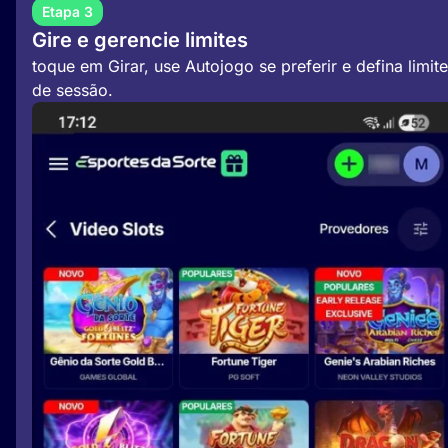
Etapa 3
Gire e gerencie limites
toque em Girar, use Autojogo se preferir e defina limit
de sessão.