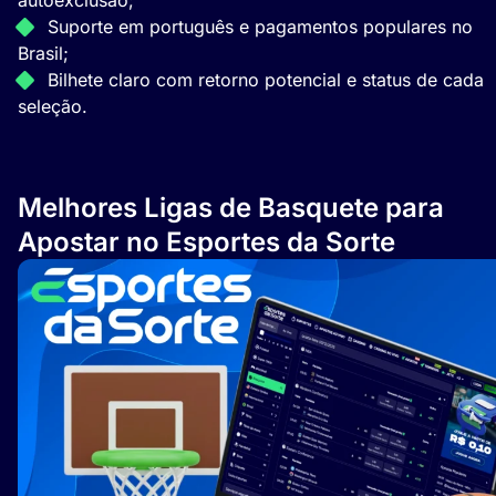
Suporte em português e pagamentos populares no
Brasil;
Bilhete claro com retorno potencial e status de cada
seleção.
Melhores Ligas de Basquete para
Apostar no Esportes da Sorte