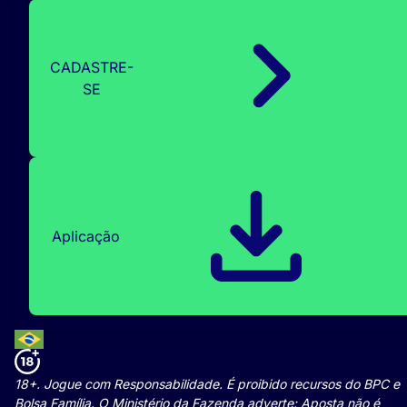
CADASTRE-
SE
Aplicação
18+. Jogue com Responsabilidade. É proibido recursos do BPC e
Bolsa Família. O Ministério da Fazenda adverte: Aposta não é