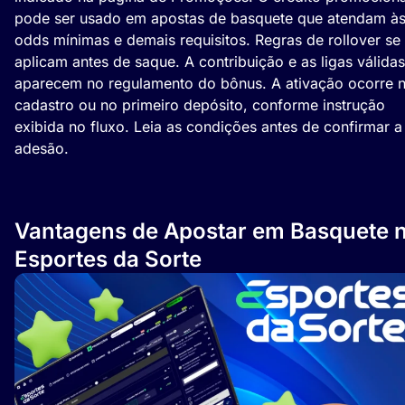
pode ser usado em apostas de basquete que atendam à
odds mínimas e demais requisitos. Regras de rollover se
aplicam antes de saque. A contribuição e as ligas válidas
aparecem no regulamento do bônus. A ativação ocorre 
cadastro ou no primeiro depósito, conforme instrução
exibida no fluxo. Leia as condições antes de confirmar a
adesão.
Vantagens de Apostar em Basquete 
Esportes da Sorte