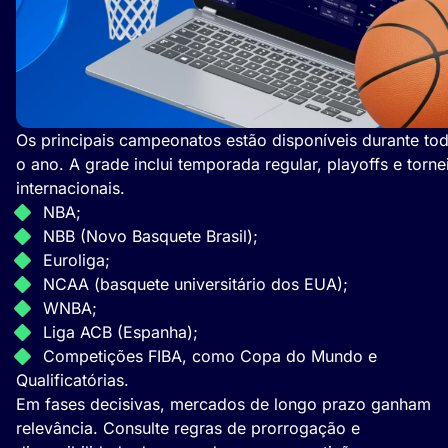
Os principais campeonatos estão disponíveis durante to
o ano. A grade inclui temporada regular, playoffs e torne
internacionais.
NBA;
NBB (Novo Basquete Brasil);
Euroliga;
NCAA (basquete universitário dos EUA);
WNBA;
Liga ACB (Espanha);
Competições FIBA, como Copa do Mundo e
Qualificatórias.
Em fases decisivas, mercados de longo prazo ganham
relevância. Consulte regras de prorrogação e