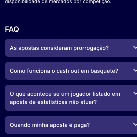
disponibilidade de mercados por competição.
FAQ
As apostas consideram prorrogação?
Como funciona o cash out em basquete?
O que acontece se um jogador listado em
aposta de estatísticas não atuar?
Quando minha aposta é paga?