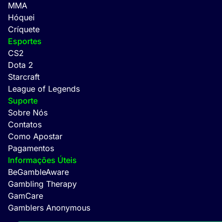
MMA
Hóquei
Críquete
Esportes
CS2
Dota 2
Starcraft
League of Legends
Suporte
Sobre Nós
Contatos
Como Apostar
Pagamentos
Informações Úteis
BeGambleAware
Gambling Therapy
GamCare
Gamblers Anonymous